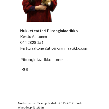
Nukketeatteri Piironginlaatikko
Kerttu Aaltonen
044 2828 151
kerttu.aaltonen(at)piironginlaatikko.com
Piironginlaatikko somessa
Facebook
Instagram
Nukketeatteri Piironginlaatikko 2015-2017. Kaikki
oikeudet pidätetään