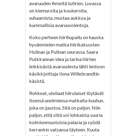
avaruuden ihmeitä tutkien. Luvassa
on kiemuroita ja koukeroita,
suhaamista, mustaa aukkoa ja
kummallisia avaruusolentoja.
Koko perheen hiirihupailu on hauska
hyvänmielen matka hiirikaksosten
Hulinan ja Pulinan seurassa. Saara
Putkirannan idea ja tarina hiirten
leikkisästä avaruudesta lähti lentoon
käsikirjoittaja Ilona Willebrandtin
käsistä.
Rohkeat, uteliaat hiirulaiset löytävät
itsensä unelmiensa matkalta kuuhun,
joka on juustoa. Sitä on paljon. Niin
paljon, että siitä voi lohkaista suuria
kolmionmuotoisia palasia ja syödä
kerrankin vatsansa täyteen. Kuuta