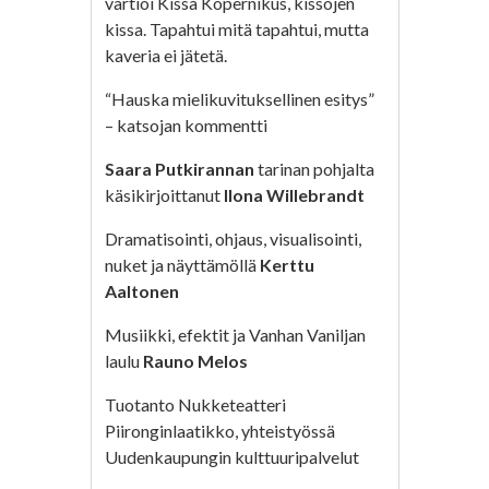
vartioi Kissa Kopernikus, kissojen
kissa. Tapahtui mitä tapahtui, mutta
kaveria ei jätetä.
“Hauska mielikuvituksellinen esitys”
– katsojan kommentti
Saara Putkirannan
tarinan pohjalta
käsikirjoittanut
Ilona Willebrandt
Dramatisointi, ohjaus, visualisointi,
nuket ja näyttämöllä
Kerttu
Aaltonen
Musiikki, efektit ja Vanhan Vaniljan
laulu
Rauno Melos
Tuotanto Nukketeatteri
Piironginlaatikko, yhteistyössä
Uudenkaupungin kulttuuripalvelut