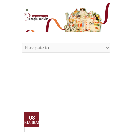
08
MARRAS