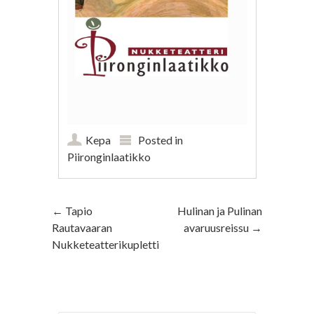
Kepa
Posted in
Piironginlaatikko
Post navigation
←
Tapio
Hulinan ja Pulinan
Rautavaaran
avaruusreissu
→
Nukketeatterikupletti