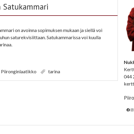
 Satukammari
ammari on avoinna sopimuksen mukaan ja siellä voi
uhun saturekvisiittaan. Satukammarissa voi kuulla
arinaa.
Nukk
Kert
n
Piironginlaatikko
tarina
044 
kert
Piir
Fac
In