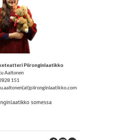
eteatteri Piironginlaatikko
tu Aaltonen
2828 151
tu.aaltonen(at)piironginlaatikko.com
onginlaatikko somessa
ebook
stagram