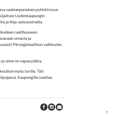
tava vaaleanpunainen pytinkirouva
e sijaitsee Uudenkaupungin
lta ja linja-autoasemalta.
aikalleen raatihuoneen
tavanaan omasta ja
kuvasti Piironginlaatikon vaihtuvien
a sinne on vapaa pääsy.
esäisin myös torilla. Täti
yöpajassa. Kaupungilla saattaa
↑