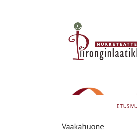
ETUSIV
Vaakahuone