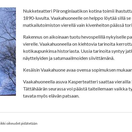
Nukketeatteri Piironginlaatikon kotina toimii ihastut
1890-luvulta. Vaakahuoneelle on helppo löytää sillä s
matkailutoimiston vierellä vain kivenheiton päässä tori
Rakennus on aikoinaan tuotu hevospelillä nykyiselle p
vierelle. Vaakahuoneella on kiehtovia tarinoita kerrot
kotikaupunkinsa historiasta. Uusia tarinoita syntyy jat
näyttelyiden ja satumaailmoiden siivittämänä.
Kesäisin Vaakahuone avaa ovensa sopimuksen mukaan j
Vaakahuoneella asuva Kasperteatteri saattaa vierailla k
Tättähäärän seurassa voi päästä taiteilemaan vaikka t
tavata myös elävän patsaan.
ikki oikeudet pidätetään